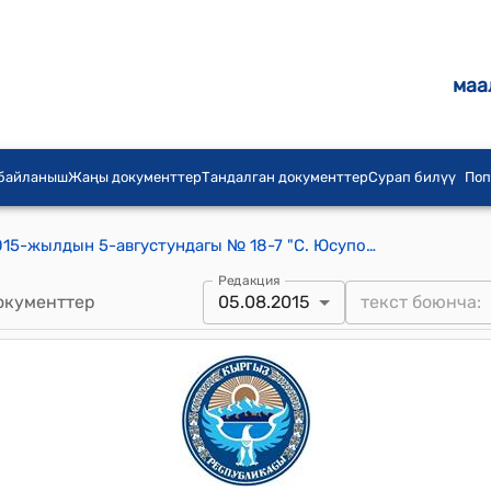
маа
 байланыш
Жаңы документтер
Тандалган документтер
Сурап билүү
Поп
С.Юсупова айылдык кеңешинин 2015-жылдын 5-августундагы № 18-7 "С. Юсупова айыл Өкмөтүнүн Араван айылынын Артикхужаев көчөсүнүн тургундарынын Артикхужаев көчөсүнүн аталышын өзгөртүп берүүгө уруксат сурап жазган арызын кароо жөнүндө" токтому
Редакция
окументтер
05.08.2015