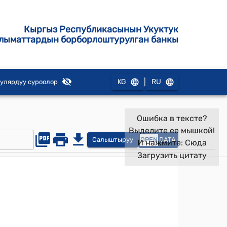
Кыргыз Республикасынын Укуктук
лыматтардын борборлоштурулган банкы
|
KG
RU
улярдуу суроолор
Ошибка в тексте?
Выделите ее мышкой!
Салыштыруу
OPEN
DATA
И нажмите:
Сюда
Загрузить цитату