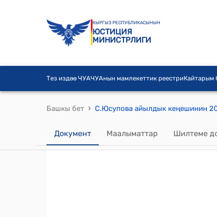
КЫРГЫЗ РЕСПУБЛИКАСЫНЫН
ЮСТИЦИЯ
МИНИСТРЛИГИ
Тез издөө ЧУА
ЧУАнын мамлекеттик реестри
Кайтарым
›
Башкы бет
Документ
Маалыматтар
Шилтеме д