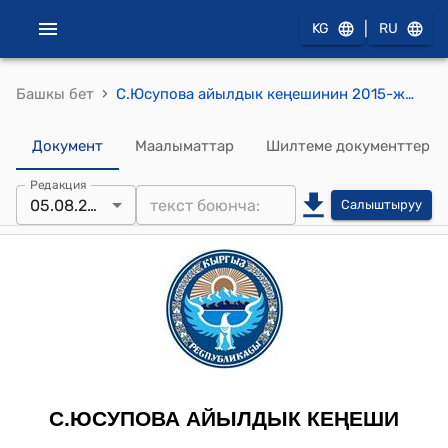
|
KG
RU
›
Башкы бет
С.Юсупова айылдык кеңешинин 2015-жылдын 5-августундагы № 18-14 "Араван айылынын тургуну Ахмаджонов Хайрулло Шукуровичтин Араван айылынын Азизохунов көчөсүндө жайгашкан жеке менчик лимонад цехин жерин курулуштук багытын өзгөртүп, аталган жерге турак үй курууга уруксат сурап жазган арызы" токтому
Документ
Маалыматтар
Шилтеме документтер
Редакция
05.08.2015
Салыштыруу