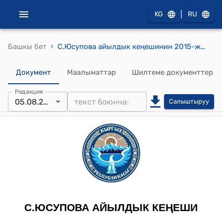
|
KG
RU
›
Башкы бет
С.Юсупова айылдык кеңешинин 2015-жылдын 5-августундагы № 18-21 "С. Юсупова айыл Өкмөтүнүн айыл чарба багытындагы жер тилкелерине жана пайдаланылбаган айыл чарба жерлерине жер салыгынын базалык ставкасын кыртыштын бонитетин бекитүү жөнүндө" токтому
Документ
Маалыматтар
Шилтеме документтер
Редакция
05.08.2015
Салыштыруу