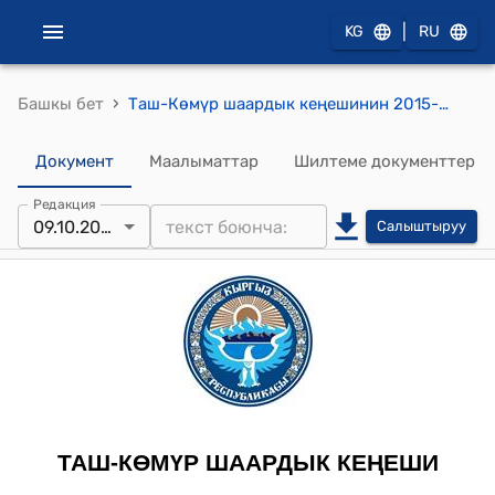
|
KG
RU
›
Башкы бет
Таш-Көмүр шаардык кеңешинин 2015-жылдын 9-октябрындагы № 1 «Таш-Көмүр шаардык депутаттар Кеңешинин XXVI- чакырылышынын кезектеги 31 - сессиясынын катчысы жөнүндө» токтому
Документ
Маалыматтар
Шилтеме документтер
Редакция
09.10.2015
Салыштыруу