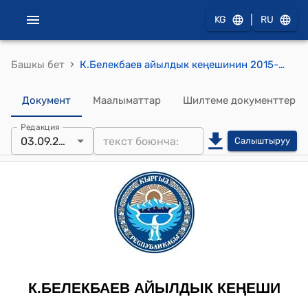
|
KG
RU
›
Башкы бет
К.Белекбаев айылдык кеңешинин 2015-жылдын 3-сентябрындагы № 19/3 "Кыргыз Республикасынын Өкмөтүнүн тапшырмасы боюнча айыл өкмөткө чакан ишканаларды куруу боюнча Кызыл-Кыштоо айылынан Ош Эркеш-Там жолунун боюнан жер тилкесин бөлүү жөнүндө" токтому
Документ
Маалыматтар
Шилтеме документтер
Редакция
03.09.2015
Салыштыруу