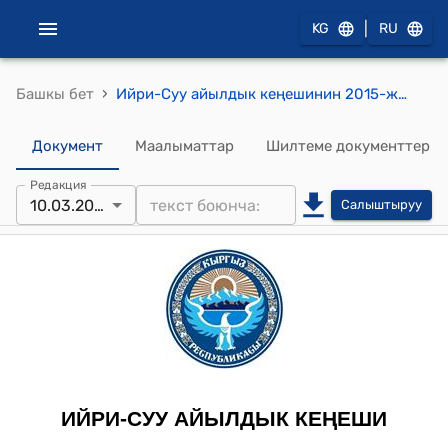
|
KG
RU
›
Башкы бет
Ийри-Суу айылдык кеңешинин 2015-жылдын 10-мартындагы № 2 "Ийри-Суу айылдык кеңешинин 2015- жылдык иш – планын бекитүү жөнүндө" томтому
Документ
Маалыматтар
Шилтеме документтер
Редакция
10.03.2015
Салыштыруу