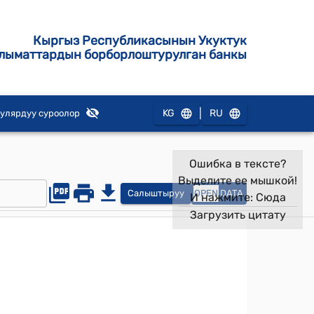
Кыргыз Республикасынын Укуктук
лыматтардын борборлоштурулган банкы
|
KG
RU
улярдуу суроолор
Ошибка в тексте?
Выделите ее мышкой!
Салыштыруу
OPEN
DATA
И нажмите:
Сюда
Загрузить цитату