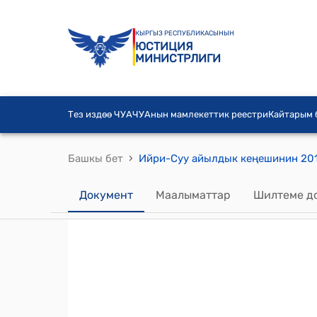
КЫРГЫЗ РЕСПУБЛИКАСЫНЫН
ЮСТИЦИЯ
МИНИСТРЛИГИ
Тез издөө ЧУА
ЧУАнын мамлекеттик реестри
Кайтарым
›
Башкы бет
Документ
Маалыматтар
Шилтеме д