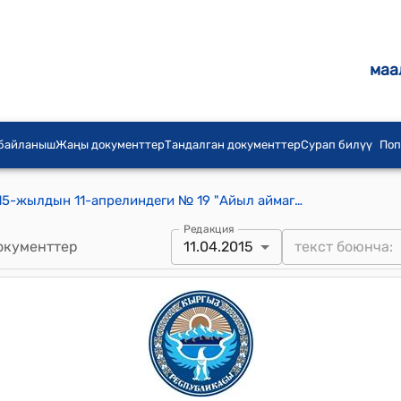
маа
 байланыш
Жаңы документтер
Тандалган документтер
Сурап билүү
Поп
Ийри-Суу айылдык кеңешинин 2015-жылдын 11-апрелиндеги № 19 "Айыл аймагындагы мал бакмачылардын жайлоого көчүп кетүүсү жана кайрадан көчүп келүү мөөнөтүн белгилөө жөнүндө" токтому
Редакция
окументтер
11.04.2015