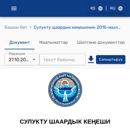
|
KG
RU
›
Башкы бет
Сулукту шаардык кеңешинин 2015-жылдын 27-октябрындагы № 114 "Сулукту шаарынын Кошбулак поселкасынын С.Султанов көчөсүнө соода жана медициналык борборду жайгаштыруу боюнча шаардын башкы архитектору Ш.Якубовдун 10-09 2015-ж №36 каты жөнүндө" токтому
Документ
Маалыматтар
Шилтеме документтер
Редакция
27.10.2015
Салыштыруу