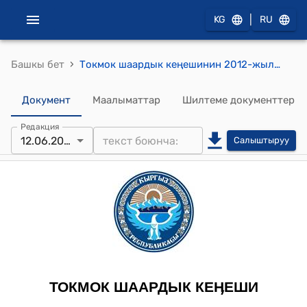
|
KG
RU
›
Башкы бет
Токмок шаардык кеңешинин 2012-жылдын 12-июнундагы № №10/4-3 "Автоунаа каражатын эсептен чыгаруу жана сатуу жөнүндө" токтому
Документ
Маалыматтар
Шилтеме документтер
Редакция
12.06.2012
Салыштыруу