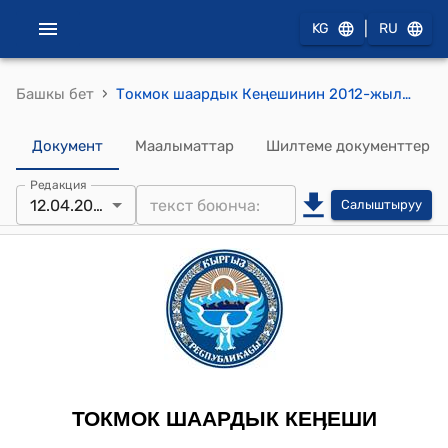
|
KG
RU
›
Башкы бет
Токмок шаардык Кеңешинин 2012-жылдын 12-апрелиндеги № 1/1-3 "Токмок шаардык Кеңешинин 3 чакырылышынын төрагасын шайлоо жөнүндө" токтому
Документ
Маалыматтар
Шилтеме документтер
Редакция
12.04.2012
Салыштыруу