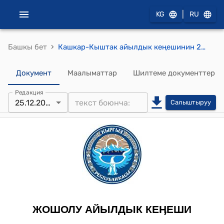
|
KG
RU
›
Башкы бет
Кашкар-Кыштак айылдык кеңешинин 2012-жылдын 25-декабрындагы № 1 "Кашкар-Кыштак айылдык кеңешинин регламентин бекитүү жөнүндө" токтому
Документ
Маалыматтар
Шилтеме документтер
Редакция
25.12.2012
Салыштыруу