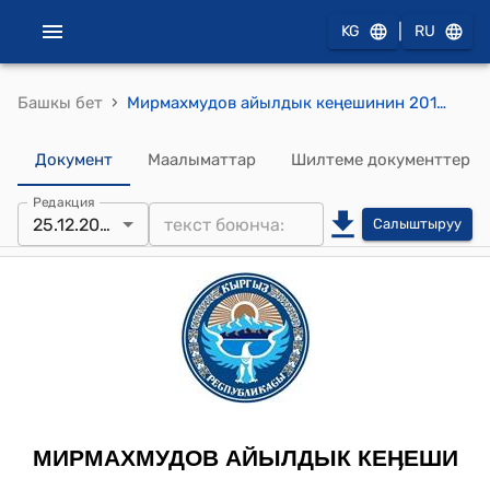
|
KG
RU
›
Башкы бет
Мирмахмудов айылдык кеңешинин 2012-жылдын 25-декабрындагы № 1-1 "Мирмахмудов айылдык округунун кеңешинин регламентин бекитүү жөнүндө" токтому
Документ
Маалыматтар
Шилтеме документтер
Редакция
25.12.2012
Салыштыруу