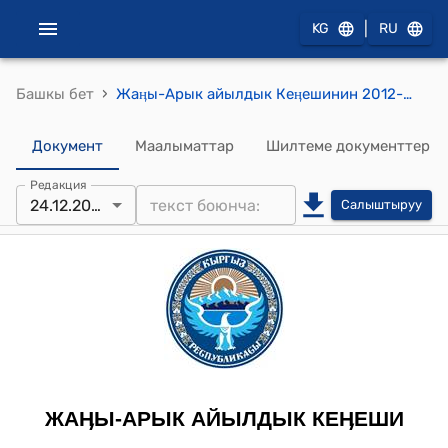
|
KG
RU
›
Башкы бет
Жаӊы-Арык айылдык Кеӊешинин 2012-жылдын 24-декабрындагы № 1/4 "Жаӊы-Арык айылдык Кеӊешинин XXVI-чакырылышынын типтүү регламентин бекитүү жѳнүндѳ" токтому
Документ
Маалыматтар
Шилтеме документтер
Редакция
24.12.2012
Салыштыруу