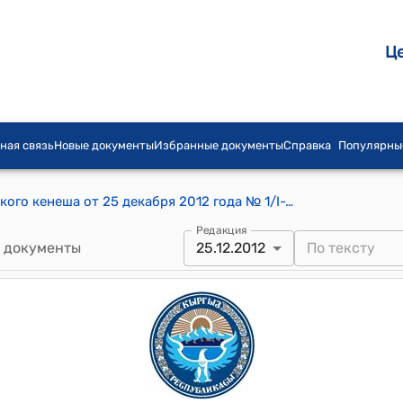
Ц
ная связь
Новые документы
Избранные документы
Справка
Популярны
Постановление Каиндинского городского кенеша от 25 декабря 2012 года № 1/I-1 "О создании коалиции в Каиндинском городском кенеше"
Редакция
 документы
25.12.2012