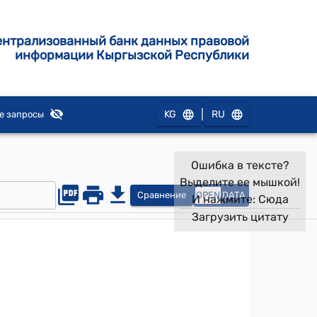
ентрализованный банк данных правовой
информации Кыргызской Республики
|
KG
RU
е запросы
Ошибка в тексте?
Выделите ее мышкой!
Сравнение
OPEN
DATA
И нажмите:
Сюда
Загрузить цитату