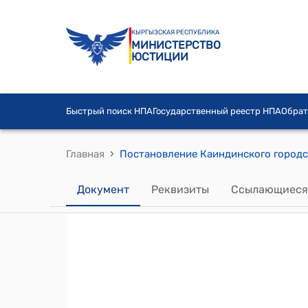
КЫРГЫЗСКАЯ РЕСПУБЛИКА
МИНИСТЕРСТВО
ЮСТИЦИИ
Быстрый поиск НПА
Государственный реестр НПА
Обрат
›
Главная
Документ
Реквизиты
Ссылающиеся