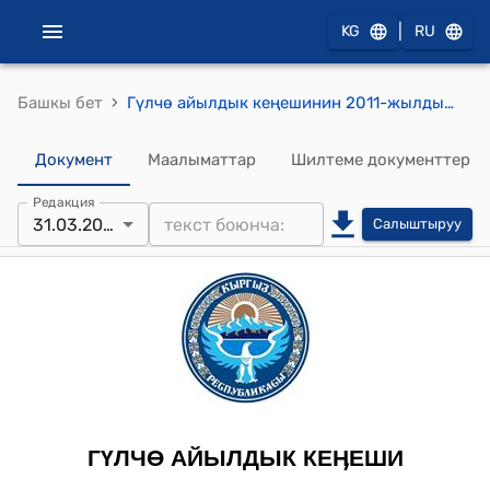
|
KG
RU
›
Башкы бет
Гүлчө айылдык кеңешинин 2011-жылдын 31-мартындагы № 18/15 "“Алай райондук мамлекеттик Архивинин 09.03.2011-жылдагы Гүлчө айыл өкмөтүнүн муниципиалдык менчигиндеги Бизнес инкубатордун имаратын пайдаланууга берүү боюнча №49”- каты жөнүндө" токтому
Документ
Маалыматтар
Шилтеме документтер
Редакция
31.03.2011
Салыштыруу