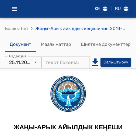
|
KG
RU
›
Башкы бет
Жаңы-Арык айылдык кеңешинин 2014-жылдын 25-ноябрындагы № 8/3 "2014-жылдагы кабыл алынган Жаңы-Арык айыл өкмөтүнүн бюджетинин статьяларына өзгөртүү киргизүүнү жана бала бакчанын ремонтуна бөлүнгөн акча каражатынан, кичи футбол аянтчасын курууга акча каражатын которууну кароо жөнүндө" токтому
Документ
Маалыматтар
Шилтеме документтер
Редакция
25.11.2014
Салыштыруу