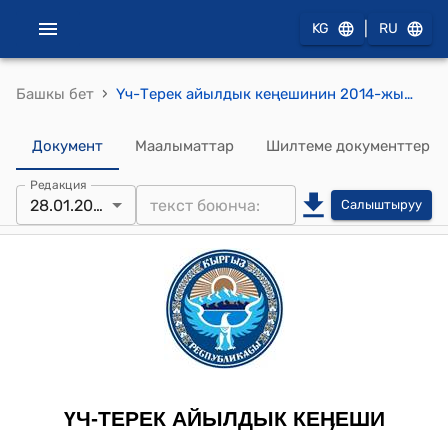
|
KG
RU
›
Башкы бет
Үч-Терек айылдык кеңешинин 2014-жылдын 28-январындагы № 57 "Социалдык маселелер жана мыйзамдуулук боюнча туруктуу комиссиянын отчету" токтому
Документ
Маалыматтар
Шилтеме документтер
Редакция
28.01.2014
Салыштыруу