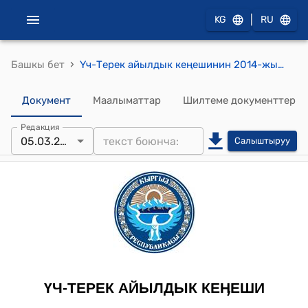
|
KG
RU
›
Башкы бет
Үч-Терек айылдык кеңешинин 2014-жылдын 5-мартындагы № 62 "Үч-Терек айыл өкмөтүнүн суугат суу боюнча УОСтун жыл ичинде жүргүзгөн иштери жөнүндө" токтому
Документ
Маалыматтар
Шилтеме документтер
Редакция
05.03.2014
Салыштыруу