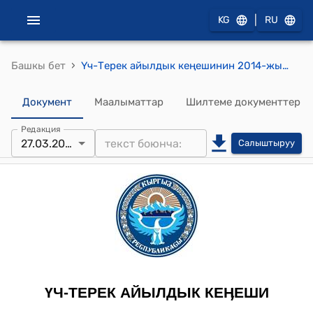
|
KG
RU
›
Башкы бет
Үч-Терек айылдык кеңешинин 2014-жылдын 27-мартындагы № 68 "Үч-Терек айыл өкмөтүнө караштуу айылдардын элинин карамагындагы малдарды көзөмөлгө алуу үчүн жооптуу адамдарды дайындоо жана айылдарда айдоо жерлерге түшкөн малдарга, суугат сууга, таштандыларды мыйзамсыз төккөндөргө айып пул салуу жөнүндө" токтому
Документ
Маалыматтар
Шилтеме документтер
Редакция
27.03.2014
Салыштыруу