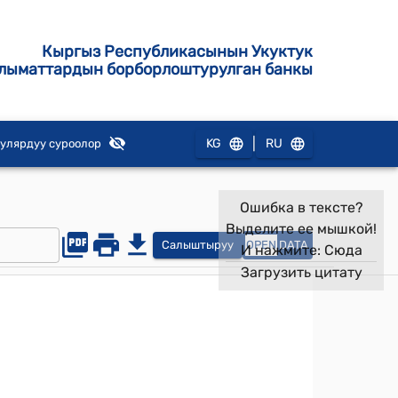
Кыргыз Республикасынын Укуктук
лыматтардын борборлоштурулган банкы
|
KG
RU
улярдуу суроолор
Ошибка в тексте?
Выделите ее мышкой!
Салыштыруу
OPEN
DATA
И нажмите:
Сюда
Загрузить цитату