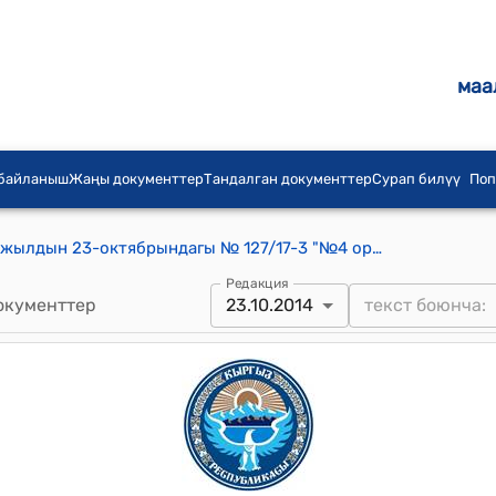
маа
 байланыш
Жаңы документтер
Тандалган документтер
Сурап билүү
Поп
Токмок шаардык кеңешинин 2014-жылдын 23-октябрындагы № 127/17-3 "№4 орто мектепти кайра мектепке чейинки мекеме кылып уюштурууга макулдук берүү жөнүндө" токтому
Редакция
окументтер
23.10.2014