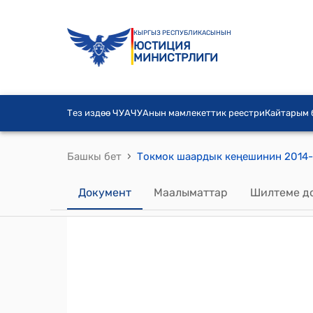
КЫРГЫЗ РЕСПУБЛИКАСЫНЫН
ЮСТИЦИЯ
МИНИСТРЛИГИ
Тез издөө ЧУА
ЧУАнын мамлекеттик реестри
Кайтарым
›
Башкы бет
Документ
Маалыматтар
Шилтеме д