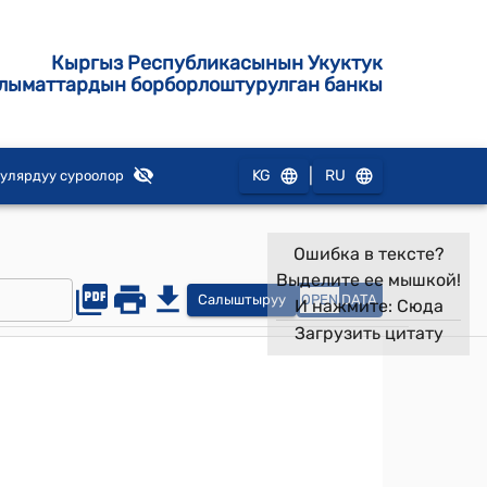
Кыргыз Республикасынын Укуктук
лыматтардын борборлоштурулган банкы
|
KG
RU
улярдуу суроолор
Ошибка в тексте?
Выделите ее мышкой!
Салыштыруу
OPEN
DATA
И нажмите:
Сюда
Загрузить цитату