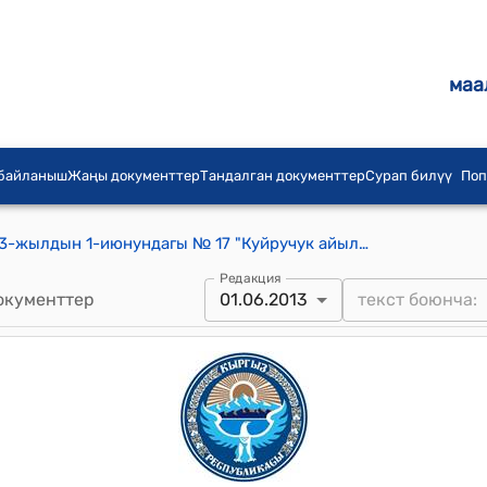
маа
 байланыш
Жаңы документтер
Тандалган документтер
Сурап билүү
Поп
Куйручук айылдык кеңешинин 2013-жылдын 1-июнундагы № 17 "Куйручук айылынын айыл аймагына караштуу «ИСКАКБ» нын «Көкүмбай булак» бирикмесинин 2013-жылкы бюджетин бекитүү, калкты ичүүчү таза суу менен камсыз кылуу жана ага болгон бааларды бекитүү жөнүндө" токтому
Редакция
окументтер
01.06.2013