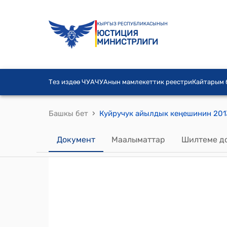
КЫРГЫЗ РЕСПУБЛИКАСЫНЫН
ЮСТИЦИЯ
МИНИСТРЛИГИ
Тез издөө ЧУА
ЧУАнын мамлекеттик реестри
Кайтарым
›
Башкы бет
Документ
Маалыматтар
Шилтеме д