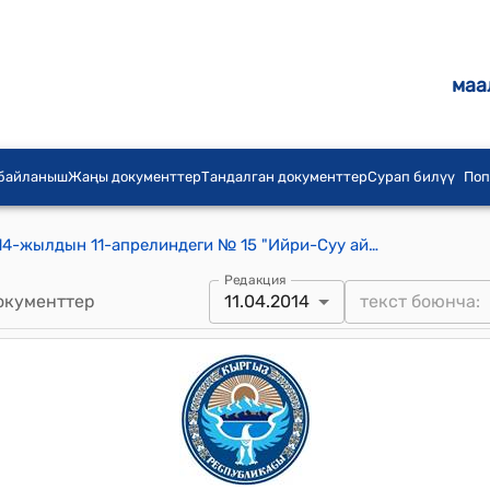
маа
 байланыш
Жаңы документтер
Тандалган документтер
Сурап билүү
Поп
Ийри-Суу айылдык кеңешинин 2014-жылдын 11-апрелиндеги № 15 "Ийри-Суу айыл өкмөтүнөн берилүүчү аныктама наркынын төлөмдөрү жөнүндө" токтому
Редакция
окументтер
11.04.2014