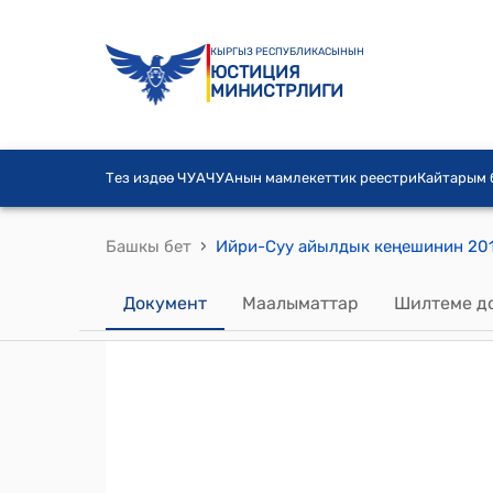
КЫРГЫЗ РЕСПУБЛИКАСЫНЫН
ЮСТИЦИЯ
МИНИСТРЛИГИ
Тез издөө ЧУА
ЧУАнын мамлекеттик реестри
Кайтарым
›
Башкы бет
Документ
Маалыматтар
Шилтеме д