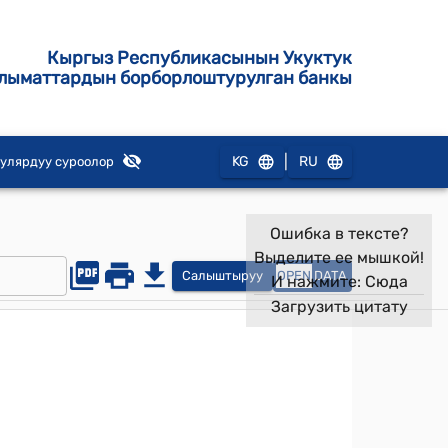
Кыргыз Республикасынын Укуктук
лыматтардын борборлоштурулган банкы
|
KG
RU
улярдуу суроолор
Ошибка в тексте?
Выделите ее мышкой!
Салыштыруу
OPEN
DATA
И нажмите:
Сюда
Загрузить цитату