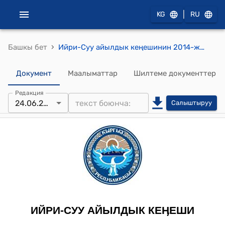
|
KG
RU
›
Башкы бет
Ийри-Суу айылдык кеңешинин 2014-жылдын 24-июнундагы № 22 "Кыргызстан айылындагы Комплекс жана Залатр участкаларынын көчөлөрүнө наам коюу жөнүндө" токтому
Документ
Маалыматтар
Шилтеме документтер
Редакция
24.06.2014
Салыштыруу