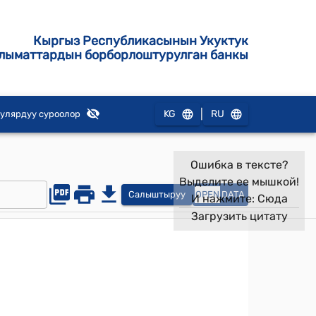
Кыргыз Республикасынын Укуктук
лыматтардын борборлоштурулган банкы
|
KG
RU
улярдуу суроолор
Ошибка в тексте?
Выделите ее мышкой!
Салыштыруу
OPEN
DATA
И нажмите:
Сюда
Загрузить цитату