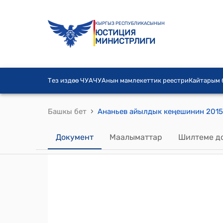
КЫРГЫЗ РЕСПУБЛИКАСЫНЫН
ЮСТИЦИЯ
МИНИСТРЛИГИ
Тез издөө ЧУА
ЧУАнын мамлекеттик реестри
Кайтарым
›
Башкы бет
Документ
Маалыматтар
Шилтеме д