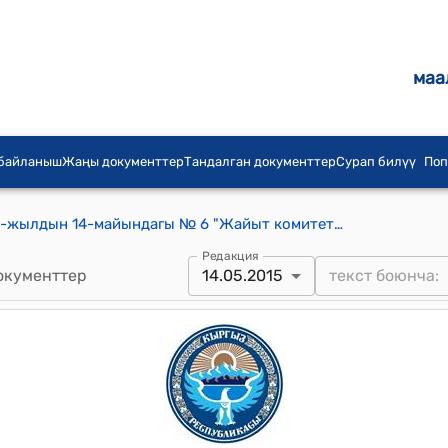
маа
 байланыш
Жаңы документтер
Тандалган документтер
Сурап билүү
Поп
Ананьев айылдык кеңешинин 2015-жылдын 14-майындагы № 6 "Жайыт комитетинин бюджетин бекитʏʏ жөнүндө" токтому
Редакция
окументтер
14.05.2015