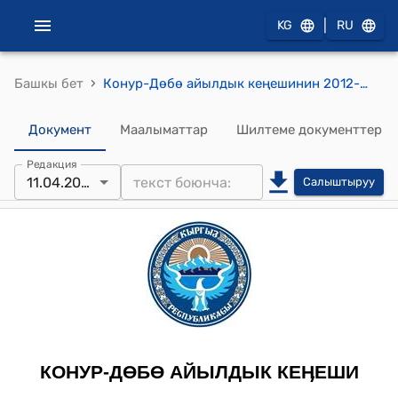
|
KG
RU
›
Башкы бет
Конур-Дөбө айылдык кеңешинин 2012-жылдын 11-апрелиндеги №12/1 "2011-жылдын башында бекитилген айыл өкмөтүнүн социаллдык-экономикалык өнүгүү пландарынын 2011-жылга аткарылышы социалдык-экономикалык өнүгүү планын 2012-жылга бекитүү жана 2013-2014-жылга болжолдуу пландагы бекитүү жөнүндө" токтому
Документ
Маалыматтар
Шилтеме документтер
Редакция
11.04.2012
Салыштыруу