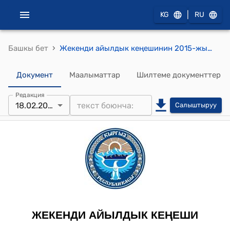
|
KG
RU
›
Башкы бет
Жекенди айылдык кеңешинин 2015-жылдын 18-февралындагы № 1 "Жекенди айылдык кеңешинин депутаттарын бешинчи чакырылышынын кезектеги биринчи сессиясына чакыруу жөнүндө" токтому
Документ
Маалыматтар
Шилтеме документтер
Редакция
18.02.2015
Салыштыруу