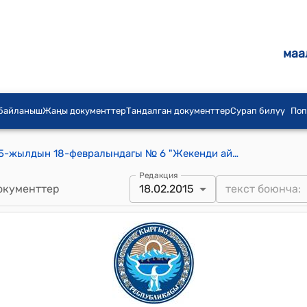
маа
 байланыш
Жаңы документтер
Тандалган документтер
Сурап билүү
Поп
Жекенди айылдык кеңешинин 2015-жылдын 18-февралындагы № 6 "Жекенди айылдык аймагынын 2016-2017-2018-жылдарга бюджетгин болжолдуу планын кабылалуу жөнүндө" токтому
Редакция
окументтер
18.02.2015