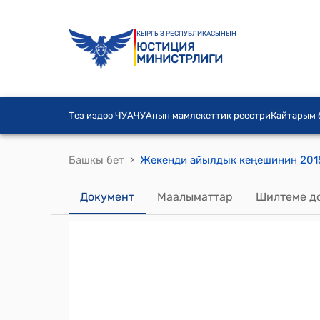
КЫРГЫЗ РЕСПУБЛИКАСЫНЫН
ЮСТИЦИЯ
МИНИСТРЛИГИ
Тез издөө ЧУА
ЧУАнын мамлекеттик реестри
Кайтарым
›
Башкы бет
Документ
Маалыматтар
Шилтеме д