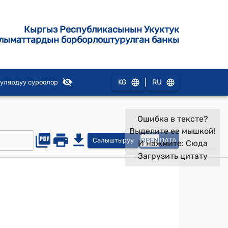
Кыргыз Республикасынын Укуктук
лыматтардын борборлоштурулган банкы
|
KG
RU
улярдуу суроолор
Ошибка в тексте?
Выделите ее мышкой!
Салыштыруу
OPEN
DATA
И нажмите:
Сюда
Загрузить цитату