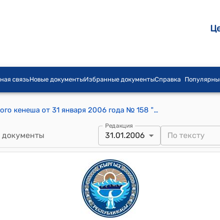
Ц
ная связь
Новые документы
Избранные документы
Справка
Популярны
Постановление Бишкекского городского кенеша от 31 января 2006 года № 158 "О состоянии дел в сфере обеспечения технического обслуживания жилищного фонда в городе Бишкек и мерах по ее нормализации"
Редакция
 документы
31.01.2006