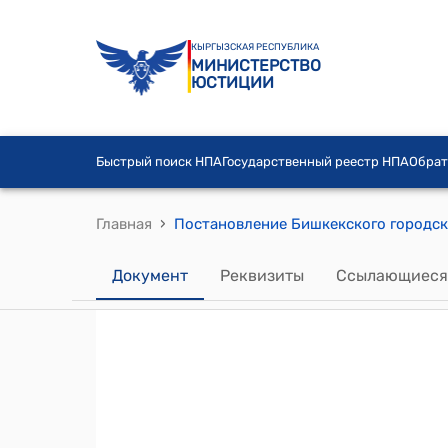
КЫРГЫЗСКАЯ РЕСПУБЛИКА
МИНИСТЕРСТВО
ЮСТИЦИИ
Быстрый поиск НПА
Государственный реестр НПА
Обрат
›
Главная
Документ
Реквизиты
Ссылающиеся