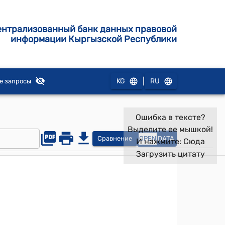
ентрализованный банк данных правовой
информации Кыргызской Республики
|
KG
RU
е запросы
Ошибка в тексте?
Выделите ее мышкой!
Сравнение
OPEN
DATA
И нажмите:
Сюда
Загрузить цитату