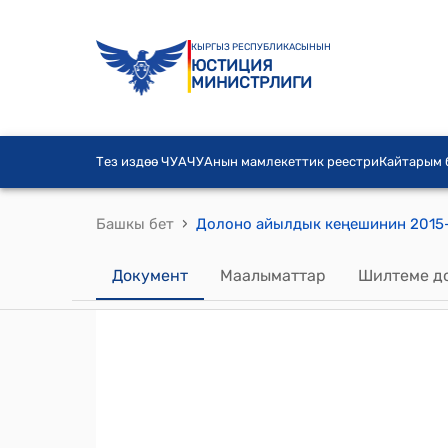
КЫРГЫЗ РЕСПУБЛИКАСЫНЫН
ЮСТИЦИЯ
МИНИСТРЛИГИ
Тез издөө ЧУА
ЧУАнын мамлекеттик реестри
Кайтарым
›
Башкы бет
Документ
Маалыматтар
Шилтеме д