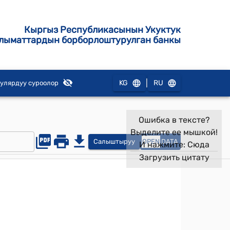
Кыргыз Республикасынын Укуктук
лыматтардын борборлоштурулган банкы
|
KG
RU
улярдуу суроолор
Ошибка в тексте?
Выделите ее мышкой!
Салыштыруу
OPEN
DATA
И нажмите:
Сюда
Загрузить цитату