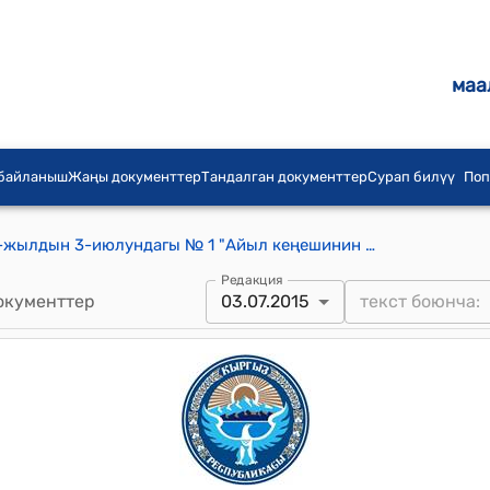
маа
 байланыш
Жаңы документтер
Тандалган документтер
Сурап билүү
Поп
Долоно айылдык кеңешинин 2015-жылдын 3-июлундагы № 1 "Айыл кеңешинин сессияларында иш кагаздарын жүргүзүүнүн тартиби жөнүндө" токтому
Редакция
окументтер
03.07.2015