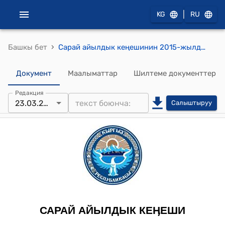
|
KG
RU
›
Башкы бет
Сарай айылдык кеңешинин 2015-жылдын 23-мартындагы № 10 "Жеке менчик турак жайдан намазкана ачуу жөнүндө" токтому
Документ
Маалыматтар
Шилтеме документтер
Редакция
23.03.2015
Салыштыруу