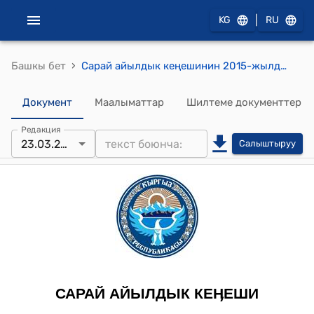
|
KG
RU
›
Башкы бет
Сарай айылдык кеңешинин 2015-жылдын 23-мартындагы № 11 "Киров айылынын ички жолдорунун тардыгынан жана ал жолдордун тургундар үчүн кооптуу болгондуктан борбордук көчөлөргө жол тосмолорун (леж. полицейский) орнотуу жөнүндө" токтому
Документ
Маалыматтар
Шилтеме документтер
Редакция
23.03.2015
Салыштыруу