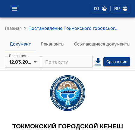
|
KG
RU
›
Главная
Постановление Токмокского городского кенеша от 12 марта 2014 года № 93/13-3 "О даче согласия на передачу автотранспортного средства с баланса редакции газеты «Менин щаарым Токмок – Мой город Токмок» на баланс Управления социального развития г.Токмок"
Документ
Реквизиты
Ссылающиеся документы
Редакция
12.03.2014
Сравнение