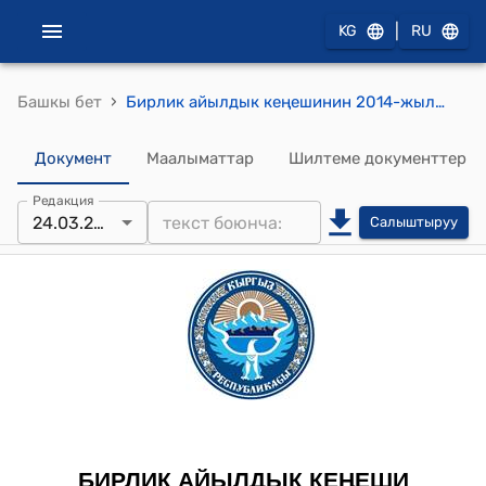
|
KG
RU
›
Башкы бет
Бирлик айылдык кеңешинин 2014-жылдын 24-мартындагы № 9/9 "Бирлик айыл аймагынын айыл чарба жерлерин мамлекеттик Фондунун жерлерин пайдалануунун келечек планы жөнүндө" токтому
Документ
Маалыматтар
Шилтеме документтер
Редакция
24.03.2014
Салыштыруу