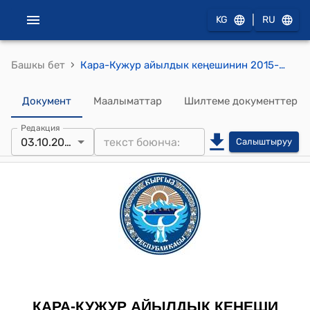
|
KG
RU
›
Башкы бет
Кара-Кужур айылдык кеңешинин 2015-жылдын 3-октябрындагы № 1 "Кара-Кужур айыл аймагынын айыл өкмөтүнүн мекемелердин кышка карата даярдыгынын абалы жөнүндө" токтому
Документ
Маалыматтар
Шилтеме документтер
Редакция
03.10.2015
Салыштыруу