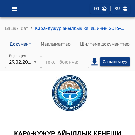
|
KG
RU
›
Башкы бет
Кара-Кужур айылдык кеӊешинин 2016-жылдын 29-февралындагы № 3 "Кара-Кужур айыл аймагынын айыл ѳкмѳтүнүн эмгек ардагери, айыл аксакалы маркум Сабыр Абакировдун ысымын айылдык маданият үйүнѳ ыйгаруу жөнүндө" токтому
Документ
Маалыматтар
Шилтеме документтер
Редакция
29.02.2016
Салыштыруу