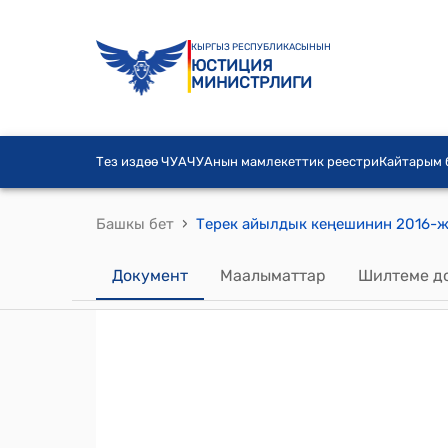
КЫРГЫЗ РЕСПУБЛИКАСЫНЫН
ЮСТИЦИЯ
МИНИСТРЛИГИ
Тез издөө ЧУА
ЧУАнын мамлекеттик реестри
Кайтарым
›
Башкы бет
Документ
Маалыматтар
Шилтеме д