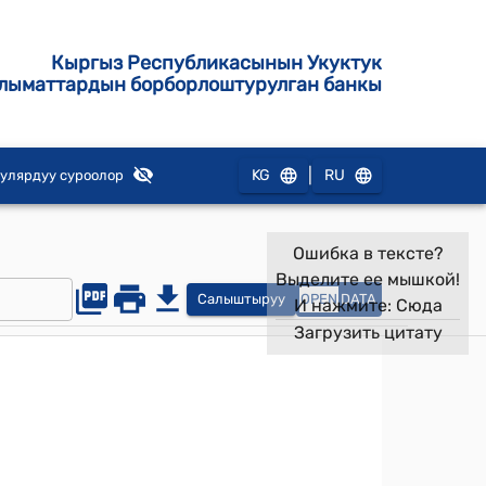
Кыргыз Республикасынын Укуктук
лыматтардын борборлоштурулган банкы
|
KG
RU
улярдуу суроолор
Ошибка в тексте?
Выделите ее мышкой!
Салыштыруу
OPEN
DATA
И нажмите:
Сюда
Загрузить цитату