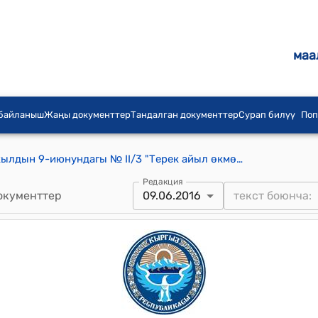
маа
 байланыш
Жаңы документтер
Тандалган документтер
Сурап билүү
Поп
Терек айылдык кеңешинин 2016-жылдын 9-июнундагы № II/3 "Терек айыл ѳкмѳтүнүн башчысы Казиев Уланбекке Токтосуновичке ишенбестик кѳрсѳтүү жөнүндө" токтому
Редакция
окументтер
09.06.2016