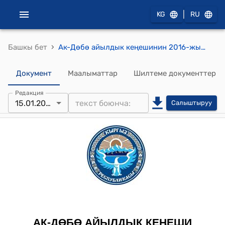
|
KG
RU
›
Башкы бет
Ак-Дөбө айылдык кеңешинин 2016-жылдын 15-январындагы № 03 (Ак-Дөбө айыл аймагынын башчысы Ө.Батырбековдун сунушун угуп жолбун иттерди аттуу үчүн акча каражатын бөлүп берүү жөнүндө) токтому
Документ
Маалыматтар
Шилтеме документтер
Редакция
15.01.2016
Салыштыруу