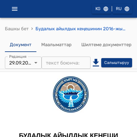
|
KG
RU
›
Башкы бет
Будалык айылдык кеңешинин 2016-жылдын 29-сентябрындагы № 6/3 "Айыл өкмөтүндө каада- салт ырым- жырымдарды тойлорду өткөрүүдө ыксыз чыгымдарды кыскартуу боюнча түзүлгөн комиссиянын жүргүзүп жаткан иштери жөнүндө" токтому
Документ
Маалыматтар
Шилтеме документтер
Редакция
29.09.2016
Салыштыруу