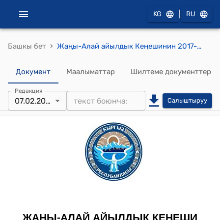
|
KG
RU
›
Башкы бет
Жаңы-Алай айылдык Кеңешинин 2017-жылдын 7-февралындагы № 4/6 "Кыргыз Республикасынын №182 31-декабрь 2014-жылдагы мыйзамынын негизинде Кыргыз Республикасынын Салык кодексине өзгөртүүлөрдү киргизүү жөнүндө мыйзам кабыл алынган. Кыргыз Республикасынын салык кодексинини 337-статьясынын 6-пунктуна өзгөртүү киргизүү жөнүндө айыл чарбасына арналган жерлердин кыртышын эсепке алуу менен базалык ставкасын 3-эсеге чейин көтөрүү жөнүндө" токтому
Документ
Маалыматтар
Шилтеме документтер
Редакция
07.02.2017
Салыштыруу