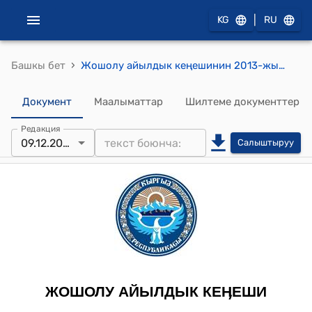
|
KG
RU
›
Башкы бет
Жошолу айылдык кеңешинин 2013-жылдын 9-декабрындагы № 9/5 "Алай токойчулугунун башчысы Капаров Сайдимаматтин билдирүүсүнө ылайык Жошолу айылдык кеңешинин укуктук жана мыйзамдуулук боюнча туруктуу комиссиясынын корутундусун карап чыгып, талкуулоо жөнүндө" токтому"
Документ
Маалыматтар
Шилтеме документтер
Редакция
09.12.2013
Салыштыруу