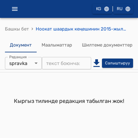
|
KG
RU
›
Башкы бет
Ноокат шаардык кеңешинин 2015-жылдын 27-февралындагы № XX-1 "Ноокат шаардык мэриясынын 2013-жылдагы жергиликтүү бюджетинин аткарылышы жана 2015-жылга шаардык мэриясынын жергиликтүү бюджети жана 2016-2017-жылдарга бюджеттин болжолун бекитүү жөнүндө" токтому
Документ
Маалыматтар
Шилтеме документтер
Редакция
spravka
Салыштыруу
Кыргыз тилинде редакция табылган жок!