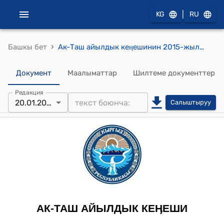
|
KG
RU
›
Башкы бет
Ак-Таш айылдык кеӊешинин 2015-жылдын 20-январындагы № 1 "Барак анклавында муниципалдык урончулук кооперативин түзүү жөнүндө" токтому
Документ
Маалыматтар
Шилтеме документтер
Редакция
20.01.2015
Салыштыруу