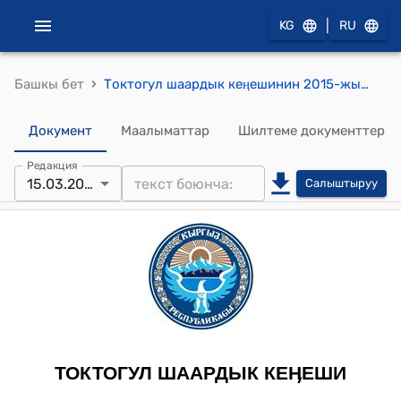
|
KG
RU
›
Башкы бет
Токтогул шаардык кеӊешинин 2015-жылдын 15-мартындагы № 32 "Токтогул шаардык кеңешинин 2015-жылга иш планын бекитүү жөнүндө" токтому
Документ
Маалыматтар
Шилтеме документтер
Редакция
15.03.2015
Салыштыруу