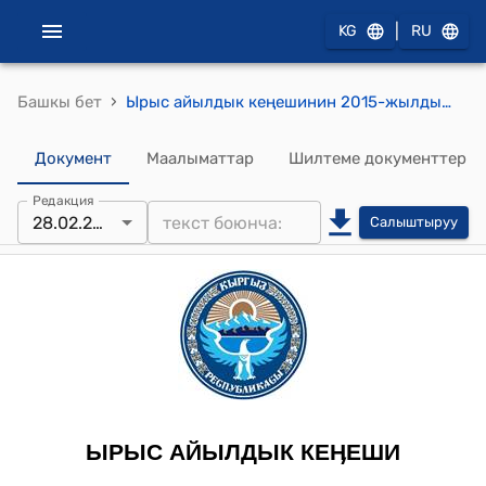
|
KG
RU
›
Башкы бет
Ырыс айылдык кеңешинин 2015-жылдын 28-февралындагы № 15/4 "Ырыс айыл аймагынын атуулдарын Ырыс Кудайбердиеванын 100 (жүз) жылдыгынын юбилейлик медалы менен сыйлоо жөнүндө" токтому
Документ
Маалыматтар
Шилтеме документтер
Редакция
28.02.2015
Салыштыруу