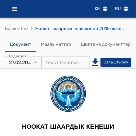
|
KG
RU
›
Башкы бет
Ноокат шаардык кеңешинин 2015-жылдын 27-февралындагы № XX-5 "«Ноокат Коммунальщик» ачык типтеги акционердик коомунун азыркы күндө колдонулуп келе жаткан коммуналдык тарифтери жана калькуляцияларына өзгөртүү киргизүү жөнүндө" токтому
Документ
Маалыматтар
Шилтеме документтер
Редакция
27.02.2015
Салыштыруу