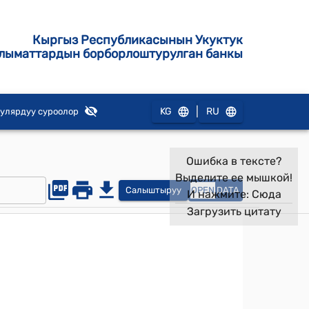
Кыргыз Республикасынын Укуктук
лыматтардын борборлоштурулган банкы
|
KG
RU
улярдуу суроолор
Ошибка в тексте?
Выделите ее мышкой!
Салыштыруу
OPEN
DATA
И нажмите:
Сюда
Загрузить цитату