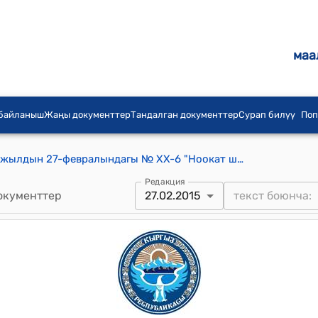
маа
 байланыш
Жаңы документтер
Тандалган документтер
Сурап билүү
Поп
Ноокат шаардык кеңешинин 2015-жылдын 27-февралындагы № XX-6 "Ноокат шаарынын тургундарына тиешелүү болгон үйлөрдүн багытын өзгөртүү жөнүндө" токтому
Редакция
окументтер
27.02.2015