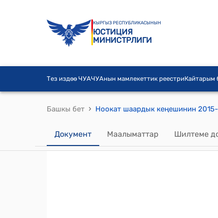
КЫРГЫЗ РЕСПУБЛИКАСЫНЫН
ЮСТИЦИЯ
МИНИСТРЛИГИ
Тез издөө ЧУА
ЧУАнын мамлекеттик реестри
Кайтарым
›
Башкы бет
Документ
Маалыматтар
Шилтеме д