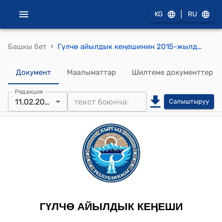
|
KG
RU
›
Башкы бет
Гүлчө айылдык кеңешинин 2015-жылдын 11-февралындагы № 15/5 "Гүлчө айыл өкмөтүнүн жайыт комитетинин бюджетин бекитүү жөнүндө" буйругу
Документ
Маалыматтар
Шилтеме документтер
Редакция
11.02.2015
Салыштыруу