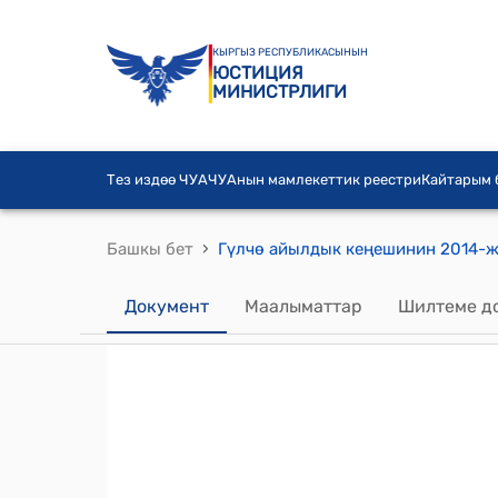
КЫРГЫЗ РЕСПУБЛИКАСЫНЫН
ЮСТИЦИЯ
МИНИСТРЛИГИ
Тез издөө ЧУА
ЧУАнын мамлекеттик реестри
Кайтарым
›
Башкы бет
Документ
Маалыматтар
Шилтеме д