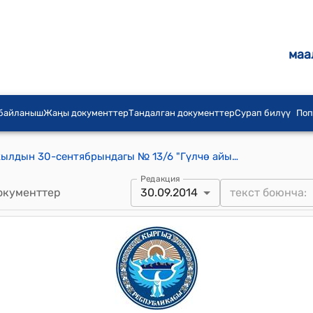
маа
 байланыш
Жаңы документтер
Тандалган документтер
Сурап билүү
Поп
Гүлчө айылдык кеңешинин 2014-жылдын 30-сентябрындагы № 13/6 "Гүлчө айылынын №4 Кадырмамат уулу Абдыразак атындагы лицей интернатына тынын директору К.Бөкөбаевдин Гүлчө өкмөтүнө жазган өтүнүч каты жөнүндө" токтому
Редакция
окументтер
30.09.2014