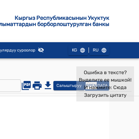
Кыргыз Республикасынын Укуктук
лыматтардын борборлоштурулган банкы
|
KG
RU
улярдуу суроолор
Ошибка в тексте?
Выделите ее мышкой!
Салыштыруу
OPEN
DATA
И нажмите:
Сюда
Загрузить цитату