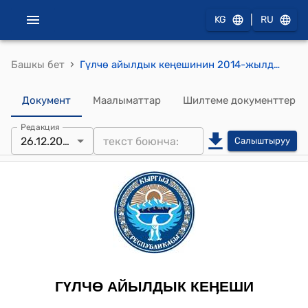
|
KG
RU
›
Башкы бет
Гүлчө айылдык кеңешинин 2014-жылдын 26-декабрындагы № 14/5 "Гүлчө айыл өкмөтүнө караштуу М.Кадыров көчөсүнө асфальт төшөө жөнүндө" токтому
Документ
Маалыматтар
Шилтеме документтер
Редакция
26.12.2014
Салыштыруу