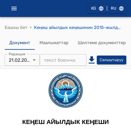
|
KG
RU
›
Башкы бет
Кеңеш айылдык кеңешинин 2015-жылдын 21-февралындагы № 18-1 "Айыл өкмөтүнүн 2014-жылдагы аткарган иштеринин отчету тууралуу" токтому
Документ
Маалыматтар
Шилтеме документтер
Редакция
21.02.2015
Салыштыруу